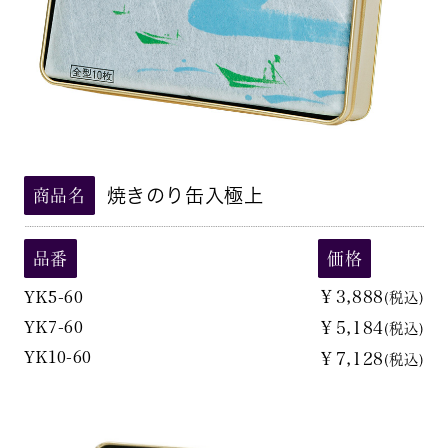
焼きのり缶入極上
商品名
品番
価格
YK5-60
￥3,888
(税込)
YK7-60
￥5,184
(税込)
YK10-60
￥7,128
(税込)