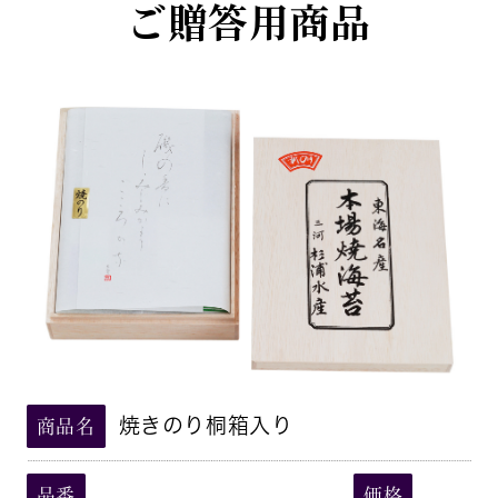
ご贈答用商品
焼きのり桐箱入り
商品名
品番
価格