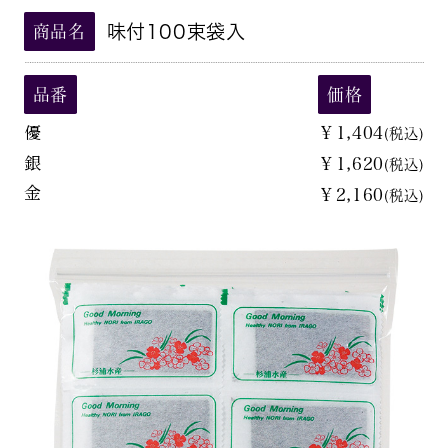
味付100束袋入
商品名
品番
価格
優
￥1,404
(税込)
銀
￥1,620
(税込)
金
￥2,160
(税込)