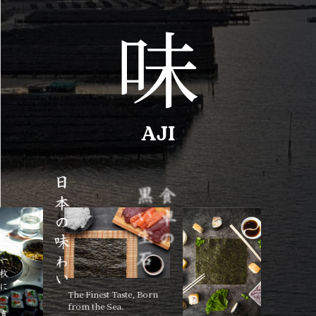
味
AJI
日本の味わい
旨みの一枚
黒い宝石
食卓の
海の恵み
The Finest Taste, Born
from the Sea.