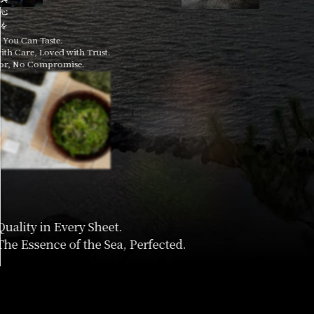
一切の妥協なし
u Can Taste.
Tradition Yo
 Care, Loved with Trust.
Crafted with
, No Compromise.
Pure Flavor
From Ocean to Table, with Pride.
lity in Every Sheet.
 Essence of the Sea, Perfected.